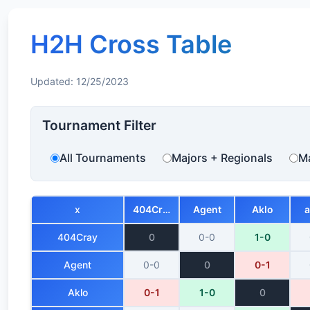
H2H Cross Table
Updated: 12/25/2023
Tournament Filter
All Tournaments
Majors + Regionals
Ma
x
404Cray
Agent
Aklo
404Cray
0
0-0
1-0
Agent
0-0
0
0-1
Aklo
0-1
1-0
0