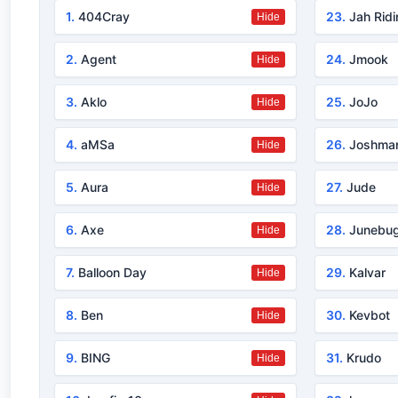
1.
404Cray
23.
Jah Ridi
Hide
2.
Agent
24.
Jmook
Hide
3.
Aklo
25.
JoJo
Hide
4.
aMSa
26.
Joshma
Hide
5.
Aura
27.
Jude
Hide
6.
Axe
28.
Junebu
Hide
7.
Balloon Day
29.
Kalvar
Hide
8.
Ben
30.
Kevbot
Hide
9.
BING
31.
Krudo
Hide