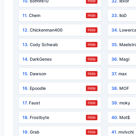
10.
bonfire10
32.
lexor
Hide
11.
Chem
33.
lloD
Hide
12.
Chickenman400
34.
Lowerca
Hide
13.
Cody Schwab
35.
Maelstr
Hide
14.
DarkGenex
36.
Magi
Hide
15.
Dawson
37.
max
Hide
16.
Epoodle
38.
MOF
Hide
17.
Faust
39.
moky
Hide
18.
Frostbyte
40.
Mot$
Hide
19.
Grab
41.
mvlvchi
Hide