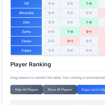
Trif
0-0
0-0
1-0
Wizzrobe
0-0
0-0
0-0
Zain
0-0
0-0
1-0
Zamu
0-0
1-0
0-1
Zanya
0-0
0-1
0-0
Zuppy
0-0
0-0
0-0
Player Ranking
Drag players to reorder the table. Your ranking is automaticall
Hide All Players
Show All Players
Copy List to Cl