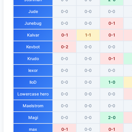
Jude
0-0
0-0
0-0
Junebug
0-0
0-0
0-1
Kalvar
0-1
1-1
0-1
Kevbot
0-2
0-0
0-0
Krudo
0-0
0-0
0-1
lexor
0-0
0-0
0-0
lloD
0-0
0-0
1-0
Lowercase hero
0-0
0-0
0-0
Maelstrom
0-0
0-0
0-0
Magi
0-0
0-0
2-0
max
0-1
0-0
0-1